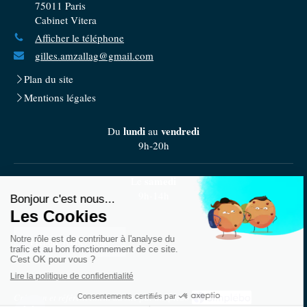
75011
Paris
Cabinet Vitera
Afficher le téléphone
gilles.amzallag@gmail.com
Plan du site
Mentions légales
lundi
vendredi
Du
au
9h-20h
samedi
Le
9h-14h
Prendre rendez-vous
Création et référencement du site par Simplébo