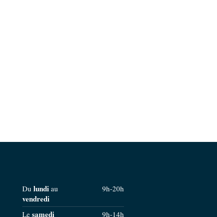
lundi
Du
au
9h-20h
vendredi
samedi
Le
9h-14h