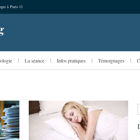
gie à Paris 11
g
ologie
La séance
Infos pratiques
Témoignages
C
R
D