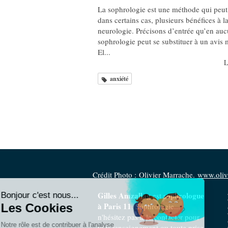
La sophrologie est une méthode qui peut
dans certains cas, plusieurs bénéfices à l
neurologie. Précisons d’entrée qu’en auc
sophrologie peut se substituer à un avis 
El...
L
anxiété
Crédit Photo : Olivier Marrache.
www.oliv
Gilles Amzallag
sophrologue
est
à Paris 11
. Sophrologie...
n'hésitez pas à le contacter pour
tout renseignement ou toute prise