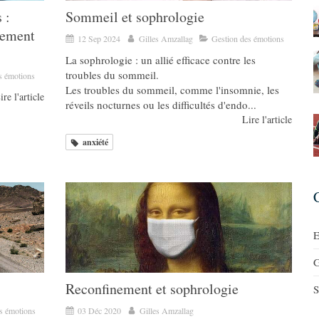
 :
Sommeil et sophrologie
tement
12 Sep 2024
Gilles Amzallag
Gestion des émotions
La sophrologie : un allié efficace contre les
troubles du sommeil.
s émotions
Les troubles du sommeil, comme l'insomnie, les
ire l'article
réveils nocturnes ou les difficultés d'endo...
Lire l'article
anxiété
E
G
Reconfinement et sophrologie
S
s émotions
03 Déc 2020
Gilles Amzallag