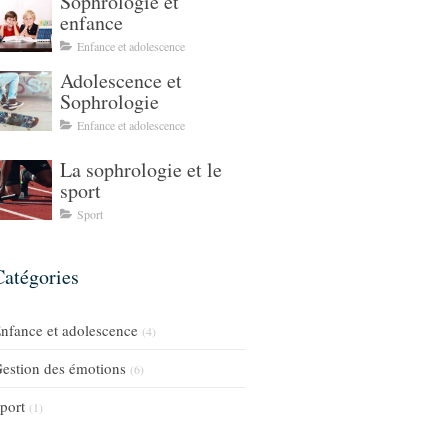
Sophrologie et
enfance
Enfance et adolescence
Adolescence et
Sophrologie
Enfance et adolescence
La sophrologie et le
sport
Sport
Catégories
nfance et adolescence
(4)
estion des émotions
(6)
port
(1)