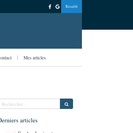
Resalib
ontact
Mes articles
echercher
erniers articles