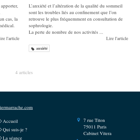
 apporter,
L’anxiété et l’altération de la qualité du sommeil
a
sont les troubles liés au confinement que l’on
un cas, la
retrouve le plus fréquemment en consultation de
médical.
sophrologie.
La perte de nombre de nos activités ...
ire l'article
Lire l'article
anxiété
4 articles
iermarrache.com
7 rue Titon
Accueil
75011
Paris
Qui suis-je ?
Cabinet Vitera
La séance